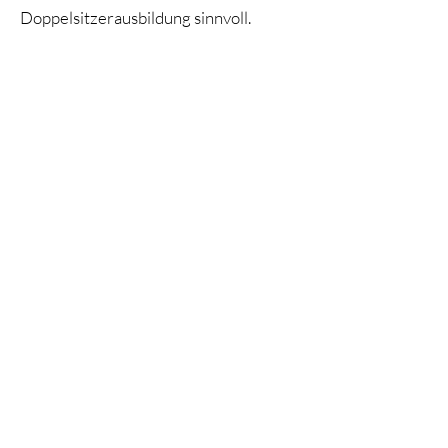
Doppelsitzerausbildung sinnvoll.
Doppelsitzer
Doppelsitzer Auswahltest
Doppelsitzer Eingangstestprüfer Liste
Fluglehrer
Fluglehrer Eingangstestprüfer Liste
Datenschutz
Cookies
Impressum
Anmelden
©2035 Rast. Erstellt mit
Wix.com